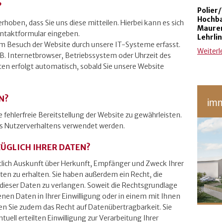
?
Polier
/
Hochba
hoben, dass Sie uns diese mitteilen. Hierbei kann es sich
Maurer
Kontaktformular eingeben.
Lehrli
 Besuch der Website durch unsere IT-Systeme erfasst.
Weiter
.B. Internetbrowser, Betriebssystem oder Uhrzeit des
aten erfolgt automatisch, sobald Sie unsere Website
N?
imm
e fehlerfreie Bereitstellung der Website zu gewährleisten.
s Nutzerverhaltens verwendet werden.
ZÜGLICH IHRER DATEN?
ltlich Auskunft über Herkunft, Empfänger und Zweck Ihrer
n zu erhalten. Sie haben außerdem ein Recht, die
dieser Daten zu verlangen. Soweit die Rechtsgrundlage
nen Daten in Ihrer Einwilligung oder in einem mit Ihnen
n Sie zudem das Recht auf Datenübertragbarkeit. Sie
uell erteilten Einwilligung zur Verarbeitung Ihrer